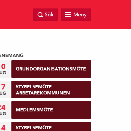
Sök
Meny
ENEMANG
10
GRUNDORGANISATIONSMÖTE
UG
17
STYRELSEMÖTE
ARBETAREKOMMUNEN
UG
24
MEDLEMSMÖTE
UG
14
STYRELSEMÖTE