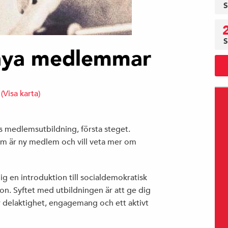
S
S
 nya medlemmar
g
(Visa karta)
 medlemsutbildning, första steget.
om är ny medlem och vill veta mer om
g en introduktion till socialdemokratisk
tion. Syftet med utbildningen är att ge dig
 delaktighet, engagemang och ett aktivt