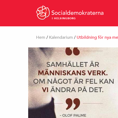
I HELSINGBORG
Hem
/
Kalendarium
/
Utbildning för nya 