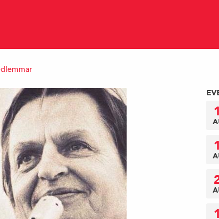
medlemmar
EV
A
A
A