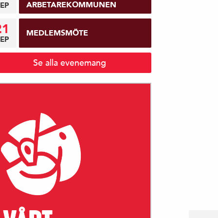
ARBETAREKOMMUNEN
EP
21
MEDLEMSMÖTE
EP
Se alla evenemang