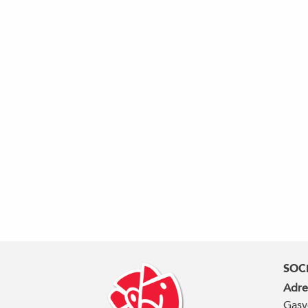
SOC
Adre
Gasv