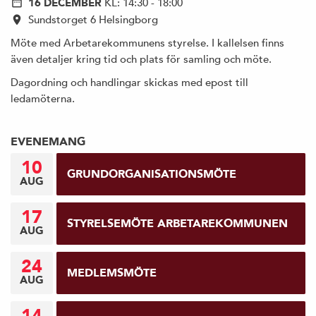
16 DECEMBER
KL: 14:30 - 18:00
Sundstorget 6 Helsingborg
Möte med Arbetarekommunens styrelse. I kallelsen finns
även detaljer kring tid och plats för samling och möte.
Dagordning och handlingar skickas med epost till
ledamöterna.
EVENEMANG
10
GRUNDORGANISATIONSMÖTE
AUG
17
STYRELSEMÖTE ARBETAREKOMMUNEN
AUG
24
MEDLEMSMÖTE
AUG