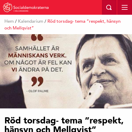
I HELSINGBORG
Hem
/
Kalendarium
/
Röd torsdag- tema ”respekt, hänsyn
och Mellqvist”
Röd torsdag- tema ”respekt,
hänsyn och Mellqvist”