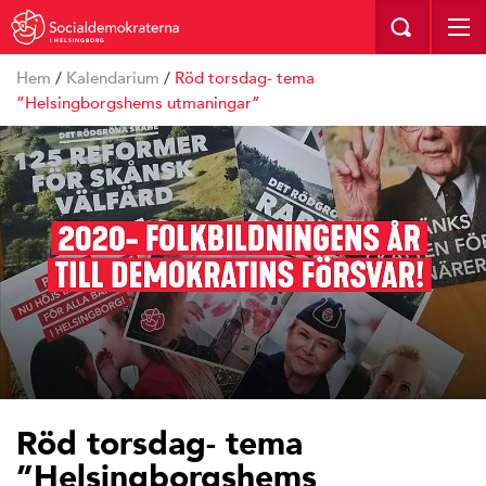
I HELSINGBORG
Hem
/
Kalendarium
/
Röd torsdag- tema
”Helsingborgshems utmaningar”
Röd torsdag- tema
”Helsingborgshems