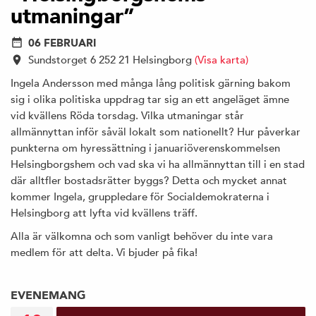
utmaningar”
06 FEBRUARI
Sundstorget 6 252 21 Helsingborg
(Visa karta)
Ingela Andersson med många lång politisk gärning bakom
sig i olika politiska uppdrag tar sig an ett angeläget ämne
vid kvällens Röda torsdag. Vilka utmaningar står
allmännyttan inför såväl lokalt som nationellt? Hur påverkar
punkterna om hyressättning i januariöverenskommelsen
Helsingborgshem och vad ska vi ha allmännyttan till i en stad
där alltfler bostadsrätter byggs? Detta och mycket annat
kommer Ingela, gruppledare för Socialdemokraterna i
Helsingborg att lyfta vid kvällens träff.
Alla är välkomna och som vanligt behöver du inte vara
medlem för att delta. Vi bjuder på fika!
EVENEMANG