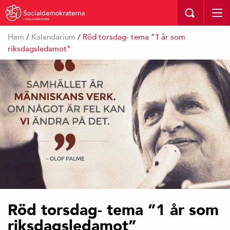
I HELSINGBORG
Hem
/
Kalendarium
/
Röd torsdag- tema ”1 år som
riksdagsledamot”
Röd torsdag- tema ”1 år som
riksdagsledamot”