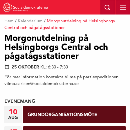
I HELSINGBORG
Hem
/
Kalendarium
/
Morgonutdelning på Helsingborgs
Central och pågatågsstationer
Morgonutdelning på
Helsingborgs Central och
pågatågsstationer
25 OKTOBER
KL: 6:30 - 7:30
För mer information kontakta Vilma på partiexpeditionen
vilma.carlsen@socialdemokraterna.se
EVENEMANG
10
GRUNDORGANISATIONSMÖTE
AUG