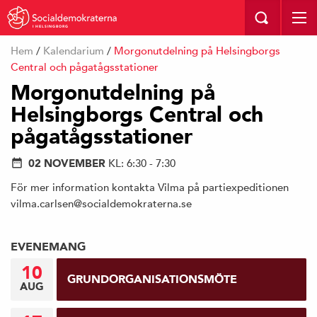
I HELSINGBORG
Hem
/
Kalendarium
/
Morgonutdelning på Helsingborgs
Central och pågatågsstationer
Morgonutdelning på
Helsingborgs Central och
pågatågsstationer
02 NOVEMBER
KL: 6:30 - 7:30
För mer information kontakta Vilma på partiexpeditionen
vilma.carlsen@socialdemokraterna.se
EVENEMANG
10
GRUNDORGANISATIONSMÖTE
AUG