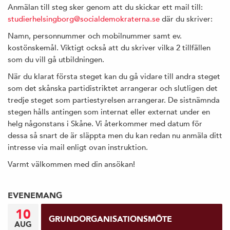
Anmälan till steg sker genom att du skickar ett mail till:
studierhelsingborg@socialdemokraterna.se
där du skriver:
Namn, personnummer och mobilnummer samt ev.
kostönskemål. Viktigt också att du skriver vilka 2 tillfällen
som du vill gå utbildningen.
När du klarat första steget kan du gå vidare till andra steget
som det skånska partidistriktet arrangerar och slutligen det
tredje steget som partiestyrelsen arrangerar. De sistnämnda
stegen hålls antingen som internat eller externat under en
helg någonstans i Skåne. Vi återkommer med datum för
dessa så snart de är släppta men du kan redan nu anmäla ditt
intresse via mail enligt ovan instruktion.
Varmt välkommen med din ansökan!
EVENEMANG
10
GRUNDORGANISATIONSMÖTE
AUG