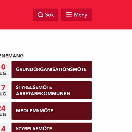
Sök
Meny
ENEMANG
10
GRUNDORGANISATIONSMÖTE
UG
17
STYRELSEMÖTE
ARBETAREKOMMUNEN
UG
24
MEDLEMSMÖTE
UG
14
STYRELSEMÖTE