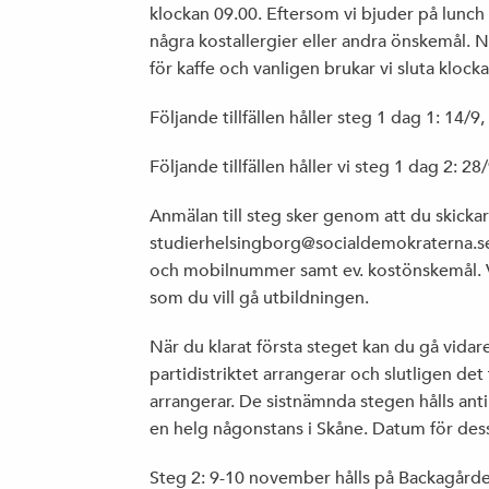
klockan 09.00. Eftersom vi bjuder på lunch ä
några kostallergier eller andra önskemål.
för kaffe och vanligen brukar vi sluta klock
Följande tillfällen håller steg 1 dag 1: 14/9
Följande tillfällen håller vi steg 1 dag 2: 2
Anmälan till steg sker genom att du skickar e
studierhelsingborg@socialdemokraterna.s
och mobilnummer samt ev. kostönskemål. Vikt
som du vill gå utbildningen.
När du klarat första steget kan du gå vidar
partidistriktet arrangerar och slutligen de
arrangerar. De sistnämnda stegen hålls ant
en helg någonstans i Skåne. Datum för dessa
Steg 2: 9-10 november hålls på Backagård