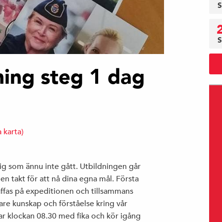
S
S
ing steg 1 dag
a karta)
ig som ännu inte gått. Utbildningen går
n takt för att nå dina egna mål. Första
räffas på expeditionen och tillsammans
re kunskap och förståelse kring vår
rtar klockan 08.30 med fika och kör igång