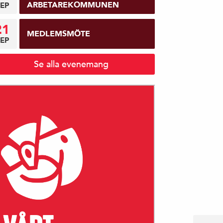
ARBETAREKOMMUNEN
EP
21
MEDLEMSMÖTE
EP
Se alla evenemang