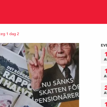
teg 1 dag 2
EV
A
A
A