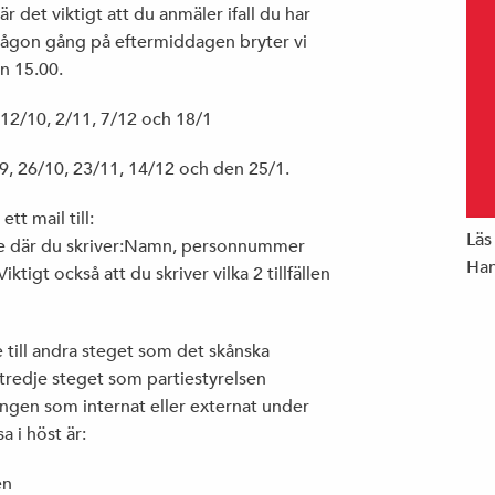
r det viktigt att du anmäler ifall du har
 Någon gång på eftermiddagen bryter vi
an 15.00.
, 12/10, 2/11, 7/12 och 18/1
8/9, 26/10, 23/11, 14/12 och den 25/1.
tt mail till:
Läs
e där du skriver:Namn, personnummer
Han
igt också att du skriver vilka 2 tillfällen
e till andra steget som det skånska
t tredje steget som partiestyrelsen
ingen som internat eller externat under
 i höst är:
en