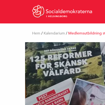
I HELSINGBORG
Hem
/
Kalendarium
/
Medlemsutbildning s