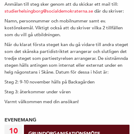
Anmälan till steg sker genom att du skickar ett mail till:
studierhelsingborg@socialdemokraterna.se
där du skriver:
Namn, personnummer och mobilnummer samt ev.
kostönskemål. Viktigt också att du skriver vilka 2 tillfällen
som du vill gå utbildningen.
När du klarat första steget kan du gå vidare till andra steget
som det skånska partidistriktet arrangerar och slutligen det
tredje steget som partiestyrelsen arrangerar. De sistnämnda
stegen hålls antingen som internat eller externat under en
helg någonstans i Skåne. Datum för dessa i höst är:
Steg 2: 9-10 november hålls på Backagården
Steg 3: återkommer under våren
Varmt välkommen med din ansökan!
EVENEMANG
10
GRUNDORGANISATIONSMÖTE