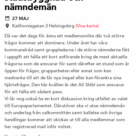
nämndemän
27 MAJ
Kaliforniegatan 3 Helsingobrg
(Visa karta)
Då var det dags för ännu ett medlemsmöte där två större
frågor kommer att dominera. Under året har våra
kommunalråd samt gruppledarna i de större nämnderna fått
i uppgift att hålla ett kort anförande kring de mest aktuella
frågorna som de ansvarar för samt därefter en stund som är
öppen för frågor, grupparbeten eller annat som kan
medverka till att de får nya inspel eller kan förankra sina
hjärtefrågor. Den här kvällen är det Ali Shibl som ansvarar
för att hålla ett sådant pass.
Vi lär nog också ha en kort diskussion kring utfallet av valet
till Europaparlamentet. Därutöver ska vi utse nämndemän
och underlag från valkommittén samt kallelse och övriga
handlingar kommer att skickas ut till alla medlemmar som
har registrerad mail inför mötet.