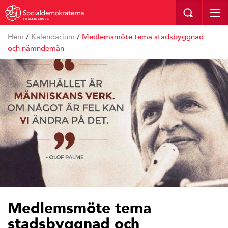
I HELSINGBORG
Hem
/
Kalendarium
/
Medlemsmöte tema stadsbyggnad
och nämndemän
Medlemsmöte tema
stadsbyggnad och