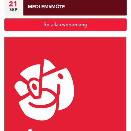
21
MEDLEMSMÖTE
SEP
Se alla evenemang