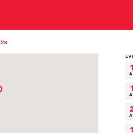
möte
EV
A
A
A