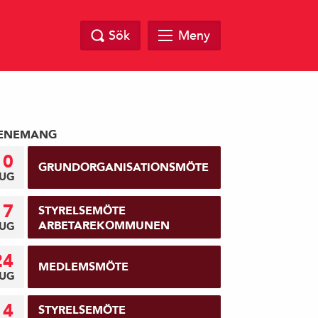
Sök
Meny
ENEMANG
10
GRUNDORGANISATIONSMÖTE
UG
17
STYRELSEMÖTE
ARBETAREKOMMUNEN
UG
24
MEDLEMSMÖTE
UG
14
STYRELSEMÖTE