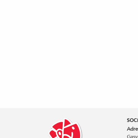
SOC
Adre
Gasv