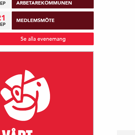
ARBETAREKOMMUNEN
EP
21
MEDLEMSMÖTE
EP
Se alla evenemang