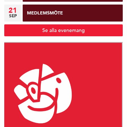
21
MEDLEMSMÖTE
SEP
Se alla evenemang