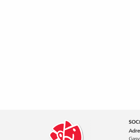
SOC
Adre
Gasv