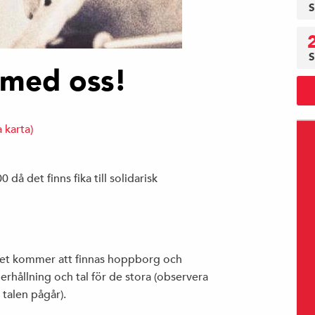
S
S
 med oss!
a karta)
då det finns fika till solidarisk
 det kommer att finnas hoppborg och
rhållning och tal för de stora (observera
talen pågår).