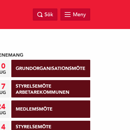
Sök
Meny
ENEMANG
10
GRUNDORGANISATIONSMÖTE
UG
17
STYRELSEMÖTE
ARBETAREKOMMUNEN
UG
24
MEDLEMSMÖTE
UG
14
STYRELSEMÖTE