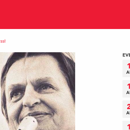
ss!
EV
A
A
A