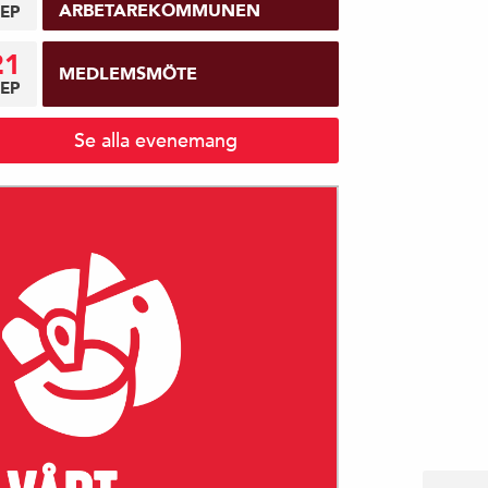
ARBETAREKOMMUNEN
EP
21
MEDLEMSMÖTE
EP
Se alla evenemang