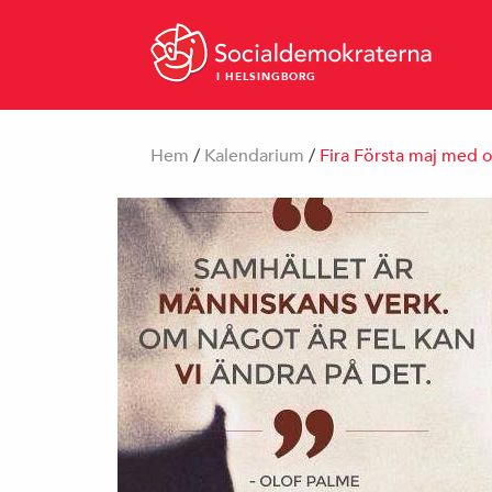
I HELSINGBORG
Hem
/
Kalendarium
/
Fira Första maj med o