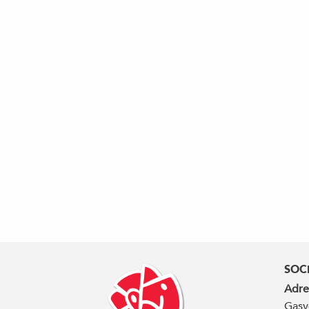
SOC
Adre
Gasv