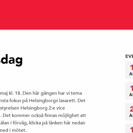
sdag
EV
A
maj kl. 18. Den här gången har vi tema
A
ta fokus på Helsingborgs lasarett. Det
sstyrelsen Helsingborg 2:e vice
 Det kommer också finnas möjlighet att
A
lan i förväg, klicka på länken här nedan
 med i mötet.