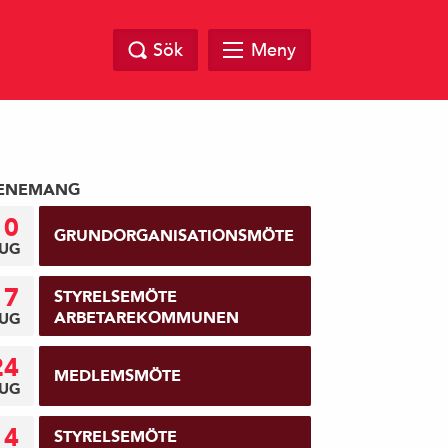
Sök
Meny
ENEMANG
10
GRUNDORGANISATIONSMÖTE
UG
17
STYRELSEMÖTE
ARBETAREKOMMUNEN
UG
24
MEDLEMSMÖTE
UG
14
STYRELSEMÖTE