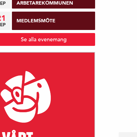
ARBETAREKOMMUNEN
EP
21
MEDLEMSMÖTE
EP
Se alla evenemang