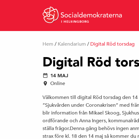
I HELSINGBORG
Hem
/
Kalendarium
/
Digital Röd torsdag
Digital Röd tor
14 MAJ
Online
Välkommen till digital Röd torsdag den 14 
”Sjukvården under Coronakrisen” med främs
blir information från Mikael Skoog, Sjukhu
ordförande och Anna Ingers, kommunalråd.
ställa frågor.Denna gång behövs ingen anmä
strax före kl. 18 den 14 maj så kommer du