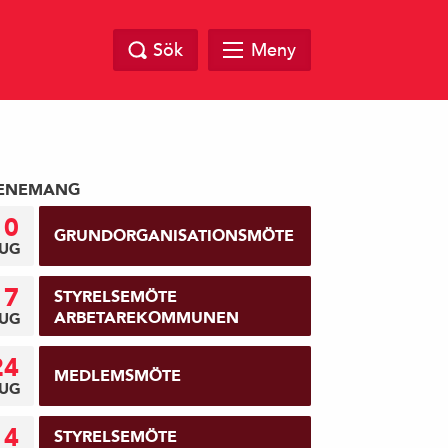
Sök
Meny
ENEMANG
10
GRUNDORGANISATIONSMÖTE
UG
17
STYRELSEMÖTE
ARBETAREKOMMUNEN
UG
24
MEDLEMSMÖTE
UG
14
STYRELSEMÖTE