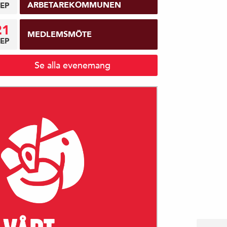
ARBETAREKOMMUNEN
EP
21
MEDLEMSMÖTE
EP
Se alla evenemang