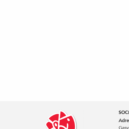
SOC
Adre
Gasv