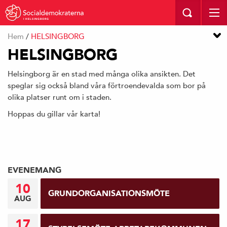
I HELSINGBORG
Hem
/
HELSINGBORG
HELSINGBORG
Helsingborg är en stad med många olika ansikten. Det
speglar sig också bland våra förtroendevalda som bor på
olika platser runt om i staden.
Hoppas du gillar vår karta!
EVENEMANG
10
GRUNDORGANISATIONSMÖTE
AUG
17