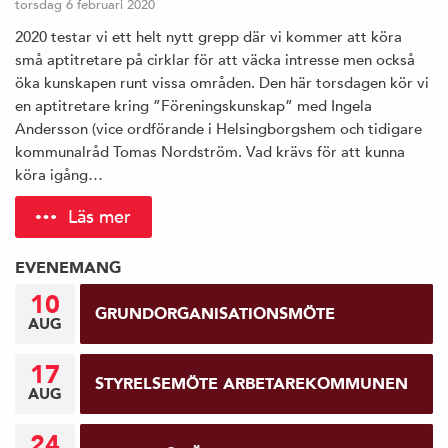
torsdag 6 februari 2020
2020 testar vi ett helt nytt grepp där vi kommer att köra
små aptitretare på cirklar för att väcka intresse men också
öka kunskapen runt vissa områden. Den här torsdagen kör vi
en aptitretare kring ”Föreningskunskap” med Ingela
Andersson (vice ordförande i Helsingborgshem och tidigare
kommunalråd Tomas Nordström. Vad krävs för att kunna
köra igång…
Läs mer
EVENEMANG
10
GRUNDORGANISATIONSMÖTE
AUG
17
STYRELSEMÖTE ARBETAREKOMMUNEN
AUG
24