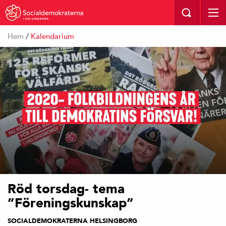
I HELSINGBORG
Hem
/
Kalendarium
Röd torsdag- tema
”Föreningskunskap”
SOCIALDEMOKRATERNA HELSINGBORG